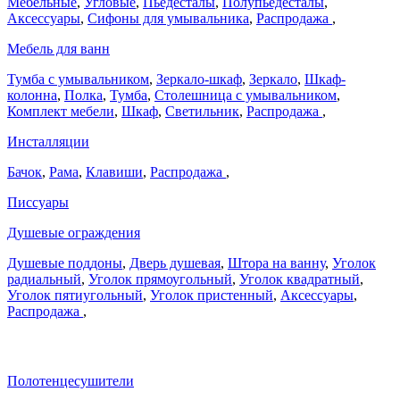
Мебельные
,
Угловые
,
Пьедесталы
,
Полупьедесталы
,
Аксессуары
,
Сифоны для умывальника
,
Распродажа
,
Мебель для ванн
Тумба с умывальником
,
Зеркало-шкаф
,
Зеркало
,
Шкаф-
колонна
,
Полка
,
Тумба
,
Столешница с умывальником
,
Комплект мебели
,
Шкаф
,
Светильник
,
Распродажа
,
Инсталляции
Бачок
,
Рама
,
Клавиши
,
Распродажа
,
Писсуары
Душевые ограждения
Душевые поддоны
,
Дверь душевая
,
Штора на ванну
,
Уголок
радиальный
,
Уголок прямоугольный
,
Уголок квадратный
,
Уголок пятиугольный
,
Уголок пристенный
,
Аксессуары
,
Распродажа
,
Полотенцесушители