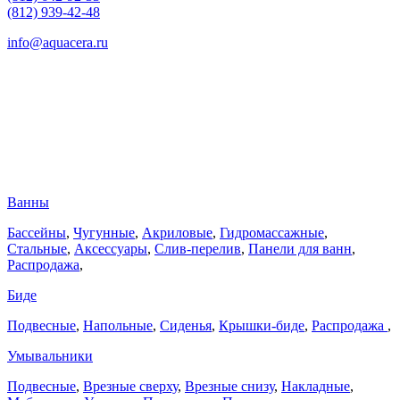
(812) 939-42-48
info@aquacera.ru
Ванны
Бассейны
,
Чугунные
,
Акриловые
,
Гидромассажные
,
Стальные
,
Аксессуары
,
Слив-перелив
,
Панели для ванн
,
Распродажа
,
Биде
Подвесные
,
Напольные
,
Сиденья
,
Крышки-биде
,
Распродажа
,
Умывальники
Подвесные
,
Врезные сверху
,
Врезные снизу
,
Накладные
,