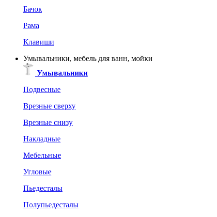
Бачок
Рама
Клавиши
Умывальники, мебель для ванн, мойки
Умывальники
Подвесные
Врезные сверху
Врезные снизу
Накладные
Мебельные
Угловые
Пьедесталы
Полупьедесталы