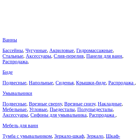
Ванны
Бассейны
,
Чугунные
,
Акриловые
,
Гидромассажные
,
Стальные
,
Аксессуары
,
Слив-перелив
,
Панели для ванн
,
Распродажа
,
Биде
Подвесные
,
Напольные
,
Сиденья
,
Крышки-биде
,
Распродажа
,
Умывальники
Подвесные
,
Врезные сверху
,
Врезные снизу
,
Накладные
,
Мебельные
,
Угловые
,
Пьедесталы
,
Полупьедесталы
,
Аксессуары
,
Сифоны для умывальника
,
Распродажа
,
Мебель для ванн
Тумба с умывальником
,
Зеркало-шкаф
,
Зеркало
,
Шкаф-