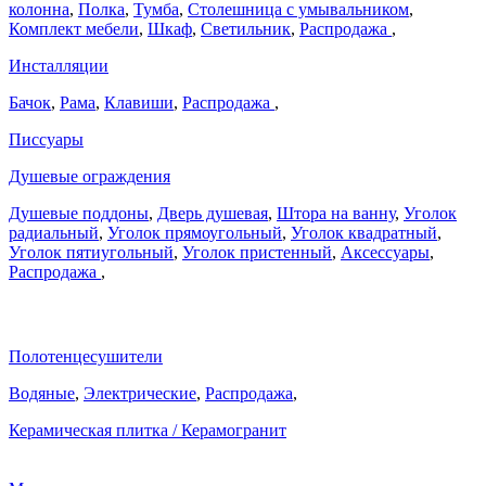
колонна
,
Полка
,
Тумба
,
Столешница с умывальником
,
Комплект мебели
,
Шкаф
,
Светильник
,
Распродажа
,
Инсталляции
Бачок
,
Рама
,
Клавиши
,
Распродажа
,
Писсуары
Душевые ограждения
Душевые поддоны
,
Дверь душевая
,
Штора на ванну
,
Уголок
радиальный
,
Уголок прямоугольный
,
Уголок квадратный
,
Уголок пятиугольный
,
Уголок пристенный
,
Аксессуары
,
Распродажа
,
Полотенцесушители
Водяные
,
Электрические
,
Распродажа
,
Керамическая плитка / Керамогранит