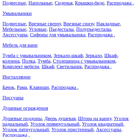
Подвесные
,
Напольные
,
Сиденья
,
Крышки-биде
,
Распродажа
,
Умывальники
Подвесные
,
Врезные сверху
,
Врезные снизу
,
Накладные
,
Мебельные
,
Угловые
,
Пьедесталы
,
Полупьедесталы
,
Аксессуары
,
Сифоны для умывальника
,
Распродажа
,
Мебель для ванн
Тумба с умывальником
,
Зеркало-шкаф
,
Зеркало
,
Шкаф-
колонна
,
Полка
,
Тумба
,
Столешница с умывальником
,
Комплект мебели
,
Шкаф
,
Светильник
,
Распродажа
,
Инсталляции
Бачок
,
Рама
,
Клавиши
,
Распродажа
,
Писсуары
Душевые ограждения
Душевые поддоны
,
Дверь душевая
,
Штора на ванну
,
Уголок
радиальный
,
Уголок прямоугольный
,
Уголок квадратный
,
Уголок пятиугольный
,
Уголок пристенный
,
Аксессуары
,
Распродажа
,