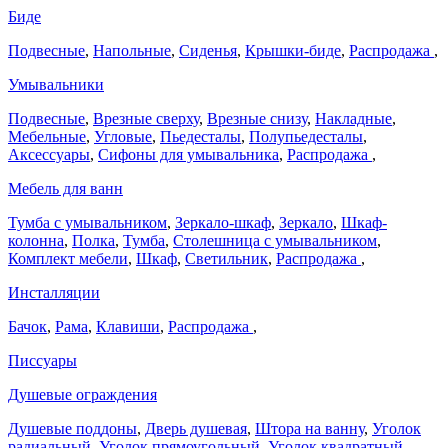
Биде
Подвесные
,
Напольные
,
Сиденья
,
Крышки-биде
,
Распродажа
,
Умывальники
Подвесные
,
Врезные сверху
,
Врезные снизу
,
Накладные
,
Мебельные
,
Угловые
,
Пьедесталы
,
Полупьедесталы
,
Аксессуары
,
Сифоны для умывальника
,
Распродажа
,
Мебель для ванн
Тумба с умывальником
,
Зеркало-шкаф
,
Зеркало
,
Шкаф-
колонна
,
Полка
,
Тумба
,
Столешница с умывальником
,
Комплект мебели
,
Шкаф
,
Светильник
,
Распродажа
,
Инсталляции
Бачок
,
Рама
,
Клавиши
,
Распродажа
,
Писсуары
Душевые ограждения
Душевые поддоны
,
Дверь душевая
,
Штора на ванну
,
Уголок
радиальный
,
Уголок прямоугольный
,
Уголок квадратный
,