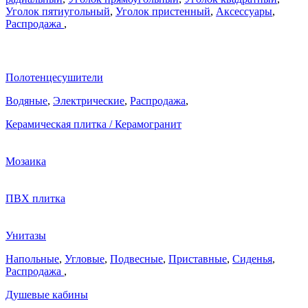
Уголок пятиугольный
,
Уголок пристенный
,
Аксессуары
,
Распродажа
,
Полотенцесушители
Водяные
,
Электрические
,
Распродажа
,
Керамическая плитка / Керамогранит
Мозаика
ПВХ плитка
Унитазы
Напольные
,
Угловые
,
Подвесные
,
Приставные
,
Сиденья
,
Распродажа
,
Душевые кабины