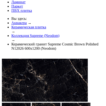
Ламинат
Паркет
ПВХ плитка
Вы здесь:
Аквакера
→
Керамическая плитка
→
Коллекция Supreme (Neodom)
→
Керамический гранит Supreme Cosmic Brown Polished
N12026 600x1200 (Neodom)