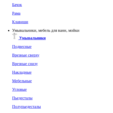
Бачок
Рама
Клавиши
Умывальники, мебель для ванн, мойки
Умывальники
Подвесные
Врезные сверху
Врезные снизу
Накладные
Мебельные
Угловые
Пьедесталы
Полупьедесталы