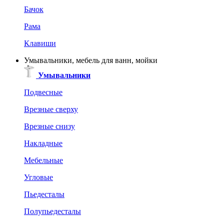
Бачок
Рама
Клавиши
Умывальники, мебель для ванн, мойки
Умывальники
Подвесные
Врезные сверху
Врезные снизу
Накладные
Мебельные
Угловые
Пьедесталы
Полупьедесталы