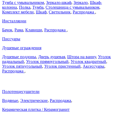
Тумба с умывальником
,
Зеркало-шкаф
,
Зеркало
,
Шкаф-
колонна
,
Полка
,
Тумба
,
Столешница с умывальником
,
Комплект мебели
,
Шкаф
,
Светильник
,
Распродажа
,
Инсталляции
Бачок
,
Рама
,
Клавиши
,
Распродажа
,
Писсуары
Душевые ограждения
Душевые поддоны
,
Дверь душевая
,
Штора на ванну
,
Уголок
радиальный
,
Уголок прямоугольный
,
Уголок квадратный
,
Уголок пятиугольный
,
Уголок пристенный
,
Аксессуары
,
Распродажа
,
Полотенцесушители
Водяные
,
Электрические
,
Распродажа
,
Керамическая плитка / Керамогранит