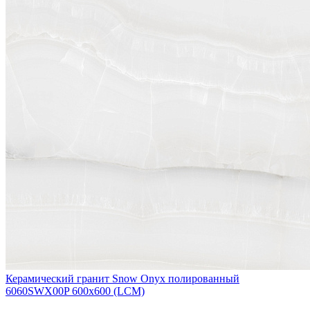
Керамический гранит Snow Onyx полированный
6060SWX00P 600x600 (LCM)