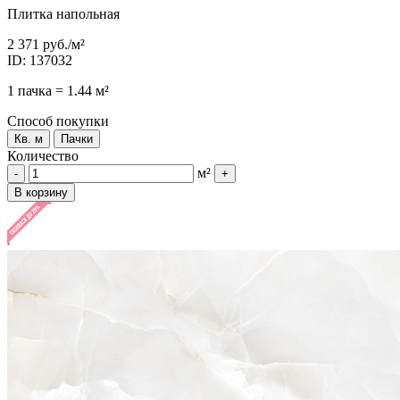
Плитка напольная
2 371 руб.
/м²
ID: 137032
1 пачка = 1.44 м²
Способ покупки
Кв. м
Пачки
Количество
м²
-
+
В корзину