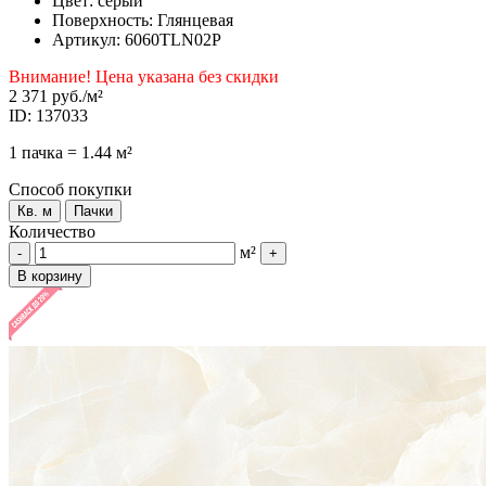
Цвет: серый
Поверхность: Глянцевая
Артикул: 6060TLN02P
Внимание! Цена указана без скидки
2 371 руб.
/м²
ID: 137033
1 пачка = 1.44 м²
Способ покупки
Кв. м
Пачки
Количество
м²
-
+
В корзину