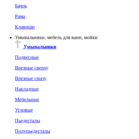
Бачок
Рама
Клавиши
Умывальники, мебель для ванн, мойки
Умывальники
Подвесные
Врезные сверху
Врезные снизу
Накладные
Мебельные
Угловые
Пьедесталы
Полупьедесталы