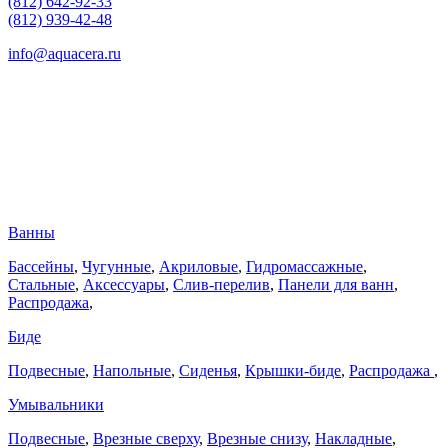
(812) 642-92-33
(812) 939-42-48
info@aquacera.ru
Ванны
Бассейны
,
Чугунные
,
Акриловые
,
Гидромассажные
,
Стальные
,
Аксессуары
,
Слив-перелив
,
Панели для ванн
,
Распродажа
,
Биде
Подвесные
,
Напольные
,
Сиденья
,
Крышки-биде
,
Распродажа
,
Умывальники
Подвесные
,
Врезные сверху
,
Врезные снизу
,
Накладные
,