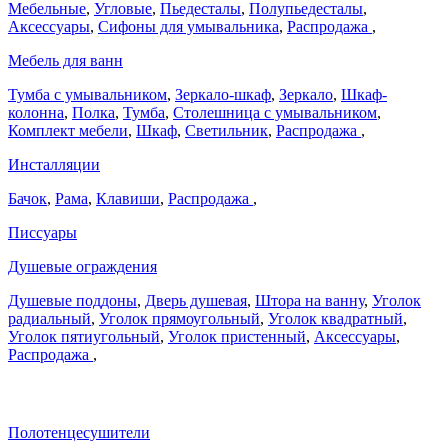
Мебельные
,
Угловые
,
Пьедесталы
,
Полупьедесталы
,
Аксессуары
,
Сифоны для умывальника
,
Распродажа
,
Мебель для ванн
Тумба с умывальником
,
Зеркало-шкаф
,
Зеркало
,
Шкаф-
колонна
,
Полка
,
Тумба
,
Столешница с умывальником
,
Комплект мебели
,
Шкаф
,
Светильник
,
Распродажа
,
Инсталляции
Бачок
,
Рама
,
Клавиши
,
Распродажа
,
Писсуары
Душевые ограждения
Душевые поддоны
,
Дверь душевая
,
Штора на ванну
,
Уголок
радиальный
,
Уголок прямоугольный
,
Уголок квадратный
,
Уголок пятиугольный
,
Уголок пристенный
,
Аксессуары
,
Распродажа
,
Полотенцесушители