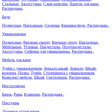
Стальные
,
Аксессуары
,
Слив-перелив
,
Панели для ванн
,
Распродажа
,
Биде
Подвесные
,
Напольные
,
Сиденья
,
Крышки-биде
,
Распродажа
,
Умывальники
Подвесные
,
Врезные сверху
,
Врезные снизу
,
Накладные
,
Мебельные
,
Угловые
,
Пьедесталы
,
Полупьедесталы
,
Аксессуары
,
Сифоны для умывальника
,
Распродажа
,
Мебель для ванн
Тумба с умывальником
,
Зеркало-шкаф
,
Зеркало
,
Шкаф-
колонна
,
Полка
,
Тумба
,
Столешница с умывальником
,
Комплект мебели
,
Шкаф
,
Светильник
,
Распродажа
,
Инсталляции
Бачок
,
Рама
,
Клавиши
,
Распродажа
,
Писсуары
Душевые ограждения