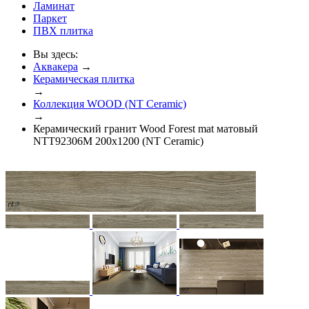
Ламинат
Паркет
ПВХ плитка
Вы здесь:
Аквакера
→
Керамическая плитка
→
Коллекция WOOD (NT Ceramic)
→
Керамический гранит Wood Forest mat матовый
NTT92306M 200x1200 (NT Ceramic)