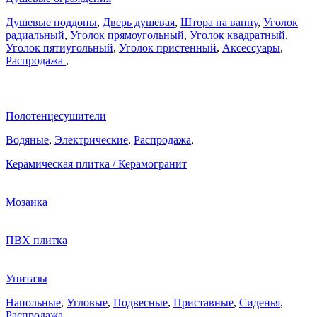
Душевые поддоны
,
Дверь душевая
,
Штора на ванну
,
Уголок
радиальный
,
Уголок прямоугольный
,
Уголок квадратный
,
Уголок пятиугольный
,
Уголок пристенный
,
Аксессуары
,
Распродажа
,
Полотенцесушители
Водяные
,
Электрические
,
Распродажа
,
Керамическая плитка / Керамогранит
Мозаика
ПВХ плитка
Унитазы
Напольные
,
Угловые
,
Подвесные
,
Приставные
,
Сиденья
,
Распродажа
,