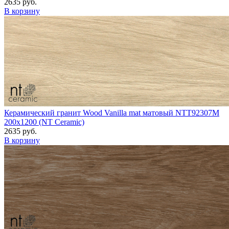
2635 руб.
В корзину
Керамический гранит Wood Vanilla mat матовый NTT92307M
200x1200 (NT Ceramic)
2635 руб.
В корзину