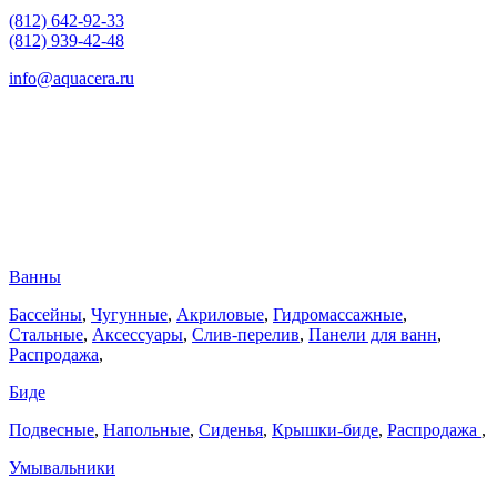
(812) 642-92-33
(812) 939-42-48
info@aquacera.ru
Ванны
Бассейны
,
Чугунные
,
Акриловые
,
Гидромассажные
,
Стальные
,
Аксессуары
,
Слив-перелив
,
Панели для ванн
,
Распродажа
,
Биде
Подвесные
,
Напольные
,
Сиденья
,
Крышки-биде
,
Распродажа
,
Умывальники