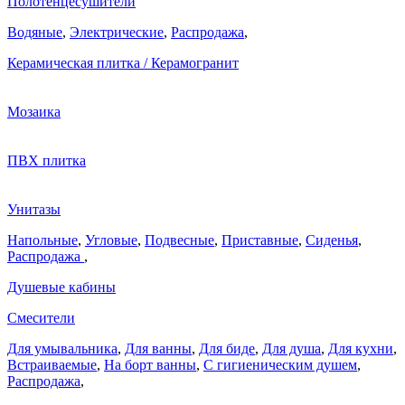
Полотенцесушители
Водяные
,
Электрические
,
Распродажа
,
Керамическая плитка / Керамогранит
Мозаика
ПВХ плитка
Унитазы
Напольные
,
Угловые
,
Подвесные
,
Приставные
,
Сиденья
,
Распродажа
,
Душевые кабины
Смесители
Для умывальника
,
Для ванны
,
Для биде
,
Для душа
,
Для кухни
,
Встраиваемые
,
На борт ванны
,
C гигиеническим душем
,
Распродажа
,