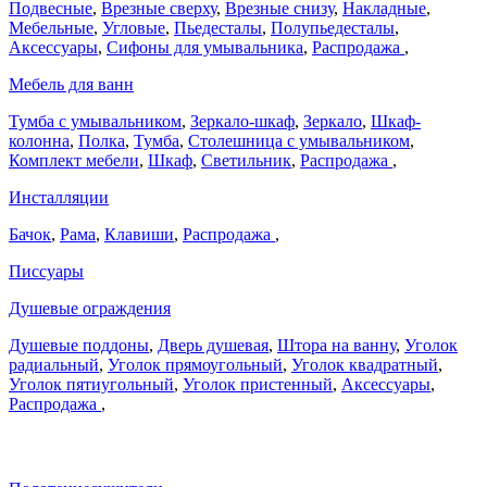
Подвесные
,
Врезные сверху
,
Врезные снизу
,
Накладные
,
Мебельные
,
Угловые
,
Пьедесталы
,
Полупьедесталы
,
Аксессуары
,
Сифоны для умывальника
,
Распродажа
,
Мебель для ванн
Тумба с умывальником
,
Зеркало-шкаф
,
Зеркало
,
Шкаф-
колонна
,
Полка
,
Тумба
,
Столешница с умывальником
,
Комплект мебели
,
Шкаф
,
Светильник
,
Распродажа
,
Инсталляции
Бачок
,
Рама
,
Клавиши
,
Распродажа
,
Писсуары
Душевые ограждения
Душевые поддоны
,
Дверь душевая
,
Штора на ванну
,
Уголок
радиальный
,
Уголок прямоугольный
,
Уголок квадратный
,
Уголок пятиугольный
,
Уголок пристенный
,
Аксессуары
,
Распродажа
,