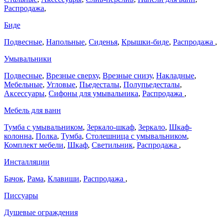
Распродажа
,
Биде
Подвесные
,
Напольные
,
Сиденья
,
Крышки-биде
,
Распродажа
,
Умывальники
Подвесные
,
Врезные сверху
,
Врезные снизу
,
Накладные
,
Мебельные
,
Угловые
,
Пьедесталы
,
Полупьедесталы
,
Аксессуары
,
Сифоны для умывальника
,
Распродажа
,
Мебель для ванн
Тумба с умывальником
,
Зеркало-шкаф
,
Зеркало
,
Шкаф-
колонна
,
Полка
,
Тумба
,
Столешница с умывальником
,
Комплект мебели
,
Шкаф
,
Светильник
,
Распродажа
,
Инсталляции
Бачок
,
Рама
,
Клавиши
,
Распродажа
,
Писсуары
Душевые ограждения