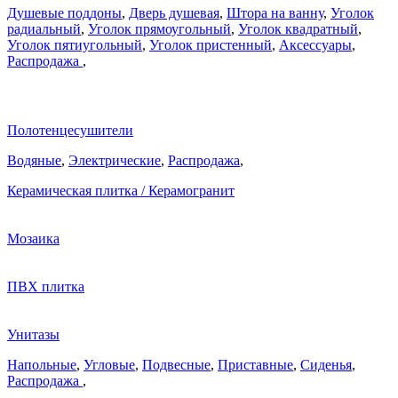
Душевые поддоны
,
Дверь душевая
,
Штора на ванну
,
Уголок
радиальный
,
Уголок прямоугольный
,
Уголок квадратный
,
Уголок пятиугольный
,
Уголок пристенный
,
Аксессуары
,
Распродажа
,
Полотенцесушители
Водяные
,
Электрические
,
Распродажа
,
Керамическая плитка / Керамогранит
Мозаика
ПВХ плитка
Унитазы
Напольные
,
Угловые
,
Подвесные
,
Приставные
,
Сиденья
,
Распродажа
,