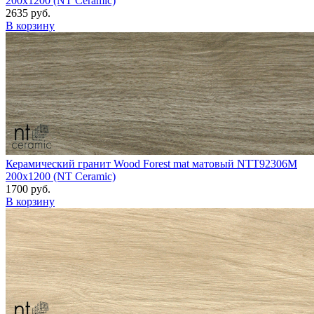
200x1200 (NT Ceramic)
2635 руб.
В корзину
Керамический гранит Wood Forest mat матовый NTT92306M
200x1200 (NT Ceramic)
1700 руб.
В корзину