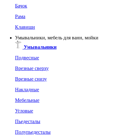
Бачок
Рама
Клавиши
Умывальники, мебель для ванн, мойки
Умывальники
Подвесные
Врезные сверху
Врезные снизу
Накладные
Мебельные
Угловые
Пьедесталы
Полупьедесталы