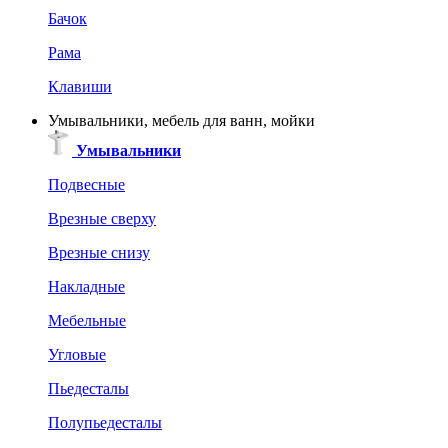
Бачок
Рама
Клавиши
Умывальники, мебель для ванн, мойки
Умывальники
Подвесные
Врезные сверху
Врезные снизу
Накладные
Мебельные
Угловые
Пьедесталы
Полупьедесталы