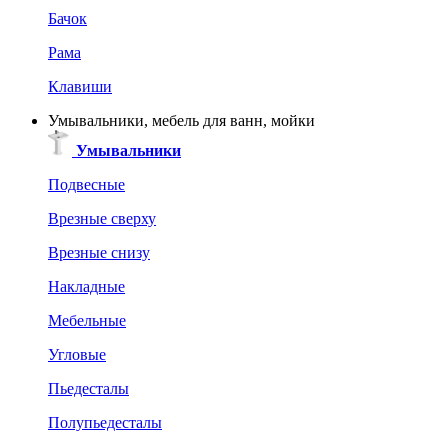
Бачок
Рама
Клавиши
Умывальники, мебель для ванн, мойки
Умывальники
Подвесные
Врезные сверху
Врезные снизу
Накладные
Мебельные
Угловые
Пьедесталы
Полупьедесталы