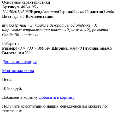
Основные характеристики
Артикул
1402-1.95 -
1A140201AA950
Бренд
Акватон
Страна
Россия
Гарантия
3 года
Цвет
черный
Комплектация
тумба (ручки – 3; ящики в декоративной отделке - 3;
шариковые направляющие; навесы - 2; ножки - 2), раковина
Смайл-50 - отдельно
Габариты
Размер
470 × 733 × 309 мм
Ширина, мм
470
Глубина, мм
309
Высота, мм
733
Доп. комплектация
Монтажная схема
Цена:
10 900 руб.
Добавлен в корзину
Добавить в корзину
Получить консультацию наших менеджеров вы можете по
телефонам: