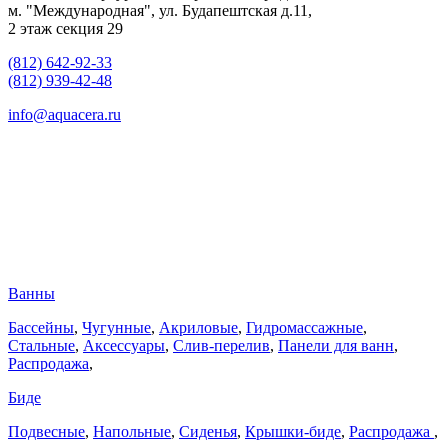
м. "Международная", ул. Будапештская д.11,
2 этаж секция 29
(812) 642-92-33
(812) 939-42-48
info@aquacera.ru
Ванны
Бассейны
,
Чугунные
,
Акриловые
,
Гидромассажные
,
Стальные
,
Аксессуары
,
Слив-перелив
,
Панели для ванн
,
Распродажа
,
Биде
Подвесные
,
Напольные
,
Сиденья
,
Крышки-биде
,
Распродажа
,