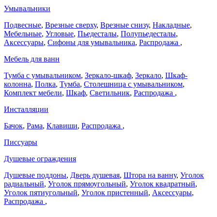
Умывальники
Подвесные
,
Врезные сверху
,
Врезные снизу
,
Накладные
,
Мебельные
,
Угловые
,
Пьедесталы
,
Полупьедесталы
,
Аксессуары
,
Сифоны для умывальника
,
Распродажа
,
Мебель для ванн
Тумба с умывальником
,
Зеркало-шкаф
,
Зеркало
,
Шкаф-
колонна
,
Полка
,
Тумба
,
Столешница с умывальником
,
Комплект мебели
,
Шкаф
,
Светильник
,
Распродажа
,
Инсталляции
Бачок
,
Рама
,
Клавиши
,
Распродажа
,
Писсуары
Душевые ограждения
Душевые поддоны
,
Дверь душевая
,
Штора на ванну
,
Уголок
радиальный
,
Уголок прямоугольный
,
Уголок квадратный
,
Уголок пятиугольный
,
Уголок пристенный
,
Аксессуары
,
Распродажа
,