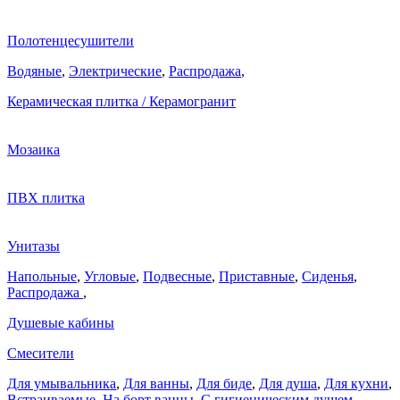
Полотенцесушители
Водяные
,
Электрические
,
Распродажа
,
Керамическая плитка / Керамогранит
Мозаика
ПВХ плитка
Унитазы
Напольные
,
Угловые
,
Подвесные
,
Приставные
,
Сиденья
,
Распродажа
,
Душевые кабины
Смесители
Для умывальника
,
Для ванны
,
Для биде
,
Для душа
,
Для кухни
,
Встраиваемые
,
На борт ванны
,
C гигиеническим душем
,