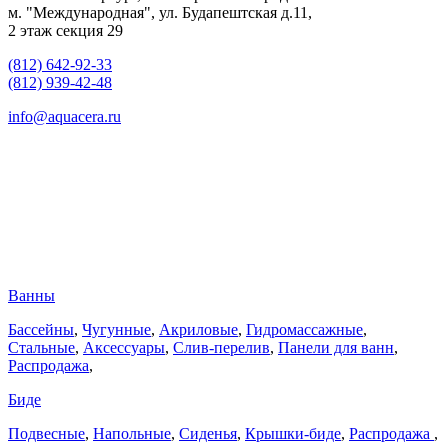
м. "Международная", ул. Будапештская д.11,
2 этаж секция 29
(812) 642-92-33
(812) 939-42-48
info@aquacera.ru
Ванны
Бассейны
,
Чугунные
,
Акриловые
,
Гидромассажные
,
Стальные
,
Аксессуары
,
Слив-перелив
,
Панели для ванн
,
Распродажа
,
Биде
Подвесные
,
Напольные
,
Сиденья
,
Крышки-биде
,
Распродажа
,