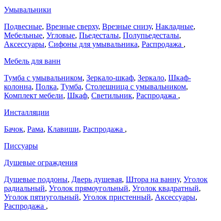
Умывальники
Подвесные
,
Врезные сверху
,
Врезные снизу
,
Накладные
,
Мебельные
,
Угловые
,
Пьедесталы
,
Полупьедесталы
,
Аксессуары
,
Сифоны для умывальника
,
Распродажа
,
Мебель для ванн
Тумба с умывальником
,
Зеркало-шкаф
,
Зеркало
,
Шкаф-
колонна
,
Полка
,
Тумба
,
Столешница с умывальником
,
Комплект мебели
,
Шкаф
,
Светильник
,
Распродажа
,
Инсталляции
Бачок
,
Рама
,
Клавиши
,
Распродажа
,
Писсуары
Душевые ограждения
Душевые поддоны
,
Дверь душевая
,
Штора на ванну
,
Уголок
радиальный
,
Уголок прямоугольный
,
Уголок квадратный
,
Уголок пятиугольный
,
Уголок пристенный
,
Аксессуары
,
Распродажа
,