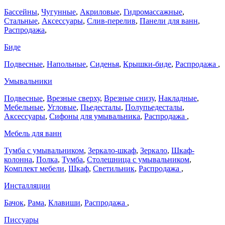
Бассейны
,
Чугунные
,
Акриловые
,
Гидромассажные
,
Стальные
,
Аксессуары
,
Слив-перелив
,
Панели для ванн
,
Распродажа
,
Биде
Подвесные
,
Напольные
,
Сиденья
,
Крышки-биде
,
Распродажа
,
Умывальники
Подвесные
,
Врезные сверху
,
Врезные снизу
,
Накладные
,
Мебельные
,
Угловые
,
Пьедесталы
,
Полупьедесталы
,
Аксессуары
,
Сифоны для умывальника
,
Распродажа
,
Мебель для ванн
Тумба с умывальником
,
Зеркало-шкаф
,
Зеркало
,
Шкаф-
колонна
,
Полка
,
Тумба
,
Столешница с умывальником
,
Комплект мебели
,
Шкаф
,
Светильник
,
Распродажа
,
Инсталляции
Бачок
,
Рама
,
Клавиши
,
Распродажа
,
Писсуары