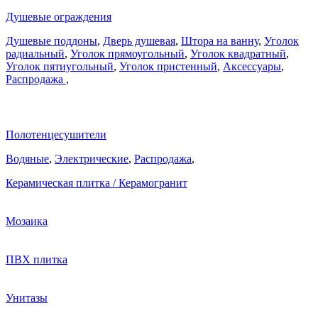
Душевые ограждения
Душевые поддоны
,
Дверь душевая
,
Штора на ванну
,
Уголок
радиальный
,
Уголок прямоугольный
,
Уголок квадратный
,
Уголок пятиугольный
,
Уголок пристенный
,
Аксессуары
,
Распродажа
,
Полотенцесушители
Водяные
,
Электрические
,
Распродажа
,
Керамическая плитка / Керамогранит
Мозаика
ПВХ плитка
Унитазы