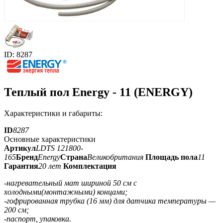
ID: 8287
Теплый пол Energy - 11 (ENERGY)
Характеристики и габариты:
ID
8287
Основные характеристики
Артикул
LDTS 121800-
165
Бренд
Energy
Страна
Великобритания
Площадь пола
11
Гарантия
20 лет
Комплектация
-нагревательный мат шириной 50 см с
холодными(монтажными) концами;
-гофрированная трубка (16 мм) для датчика температуры —
200 см;
-паспорт, упаковка.