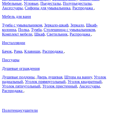
Мебельные
,
Угловые
,
Пьедесталы
,
Полупьедесталы
,
Аксессуары
,
Сифоны для умывальника
,
Распродажа
,
Мебель для ванн
Тумба с умывальником
,
Зеркало-шкаф
,
Зеркало
,
Шкаф-
колонна
,
Полка
,
Тумба
,
Столешница с умывальником
,
Комплект мебели
,
Шкаф
,
Светильник
,
Распродажа
,
Инсталляции
Бачок
,
Рама
,
Клавиши
,
Распродажа
,
Писсуары
Душевые ограждения
Душевые поддоны
,
Дверь душевая
,
Штора на ванну
,
Уголок
радиальный
,
Уголок прямоугольный
,
Уголок квадратный
,
Уголок пятиугольный
,
Уголок пристенный
,
Аксессуары
,
Распродажа
,
Полотенцесушители