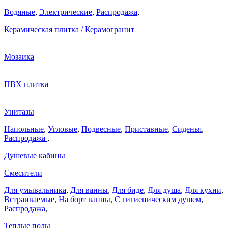
Водяные
,
Электрические
,
Распродажа
,
Керамическая плитка / Керамогранит
Мозаика
ПВХ плитка
Унитазы
Напольные
,
Угловые
,
Подвесные
,
Приставные
,
Сиденья
,
Распродажа
,
Душевые кабины
Смесители
Для умывальника
,
Для ванны
,
Для биде
,
Для душа
,
Для кухни
,
Встраиваемые
,
На борт ванны
,
C гигиеническим душем
,
Распродажа
,
Теплые полы