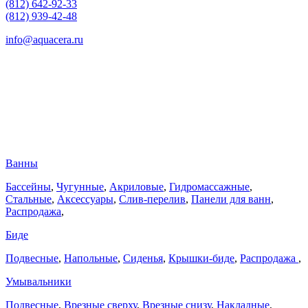
(812) 642-92-33
(812) 939-42-48
info@aquacera.ru
Ванны
Бассейны
,
Чугунные
,
Акриловые
,
Гидромассажные
,
Стальные
,
Аксессуары
,
Слив-перелив
,
Панели для ванн
,
Распродажа
,
Биде
Подвесные
,
Напольные
,
Сиденья
,
Крышки-биде
,
Распродажа
,
Умывальники
Подвесные
,
Врезные сверху
,
Врезные снизу
,
Накладные
,