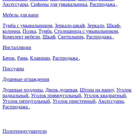
Аксессуары
,
Сифоны для умывальника
,
Распродажа
,
Мебель для ванн
Тумба с умывальником
,
Зеркало-шкаф
,
Зеркало
,
Шкаф-
колонна
,
Полка
,
Тумба
,
Столешница с умывальником
,
Комплект мебели
,
Шкаф
,
Светильник
,
Распродажа
,
Инсталляции
Бачок
,
Рама
,
Клавиши
,
Распродажа
,
Писсуары
Душевые ограждения
Душевые поддоны
,
Дверь душевая
,
Штора на ванну
,
Уголок
радиальный
,
Уголок прямоугольный
,
Уголок квадратный
,
Уголок пятиугольный
,
Уголок пристенный
,
Аксессуары
,
Распродажа
,
Полотенцесушители