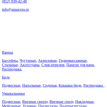
(812) 939-42-48
info@aquacera.ru
Ванны
Бассейны
,
Чугунные
,
Акриловые
,
Гидромассажные
,
Стальные
,
Аксессуары
,
Слив-перелив
,
Панели для ванн
,
Распродажа
,
Биде
Подвесные
,
Напольные
,
Сиденья
,
Крышки-биде
,
Распродажа
,
Умывальники
Подвесные
,
Врезные сверху
,
Врезные снизу
,
Накладные
,
Мебельные
,
Угловые
,
Пьедесталы
,
Полупьедесталы
,