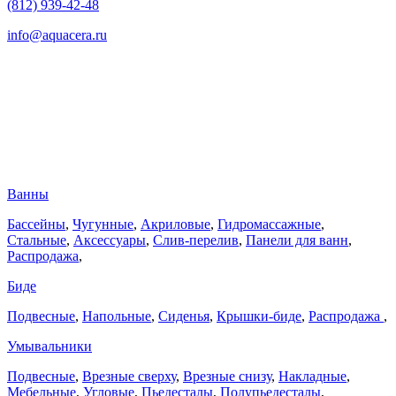
(812) 939-42-48
info@aquacera.ru
Ванны
Бассейны
,
Чугунные
,
Акриловые
,
Гидромассажные
,
Стальные
,
Аксессуары
,
Слив-перелив
,
Панели для ванн
,
Распродажа
,
Биде
Подвесные
,
Напольные
,
Сиденья
,
Крышки-биде
,
Распродажа
,
Умывальники
Подвесные
,
Врезные сверху
,
Врезные снизу
,
Накладные
,
Мебельные
,
Угловые
,
Пьедесталы
,
Полупьедесталы
,