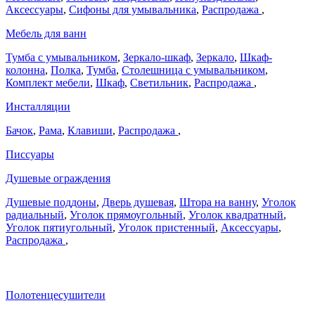
Аксессуары
,
Сифоны для умывальника
,
Распродажа
,
Мебель для ванн
Тумба с умывальником
,
Зеркало-шкаф
,
Зеркало
,
Шкаф-
колонна
,
Полка
,
Тумба
,
Столешница с умывальником
,
Комплект мебели
,
Шкаф
,
Светильник
,
Распродажа
,
Инсталляции
Бачок
,
Рама
,
Клавиши
,
Распродажа
,
Писсуары
Душевые ограждения
Душевые поддоны
,
Дверь душевая
,
Штора на ванну
,
Уголок
радиальный
,
Уголок прямоугольный
,
Уголок квадратный
,
Уголок пятиугольный
,
Уголок пристенный
,
Аксессуары
,
Распродажа
,
Полотенцесушители