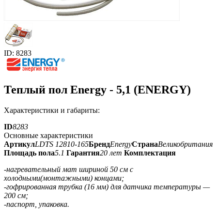
ID: 8283
Теплый пол Energy - 5,1 (ENERGY)
Характеристики и габариты:
ID
8283
Основные характеристики
Артикул
LDTS 12810-165
Бренд
Energy
Страна
Великобритания
Площадь пола
5.1
Гарантия
20 лет
Комплектация
-нагревательный мат шириной 50 см с
холодными(монтажными) концами;
-гофрированная трубка (16 мм) для датчика температуры —
200 см;
-паспорт, упаковка.