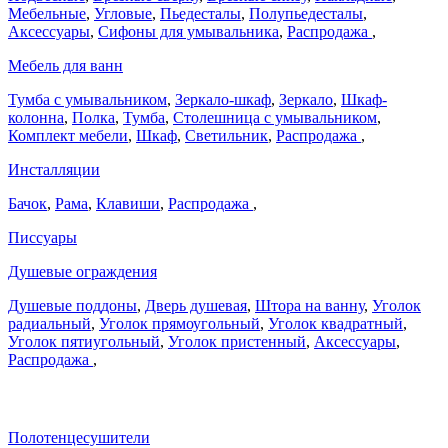
Мебельные
,
Угловые
,
Пьедесталы
,
Полупьедесталы
,
Аксессуары
,
Сифоны для умывальника
,
Распродажа
,
Мебель для ванн
Тумба с умывальником
,
Зеркало-шкаф
,
Зеркало
,
Шкаф-
колонна
,
Полка
,
Тумба
,
Столешница с умывальником
,
Комплект мебели
,
Шкаф
,
Светильник
,
Распродажа
,
Инсталляции
Бачок
,
Рама
,
Клавиши
,
Распродажа
,
Писсуары
Душевые ограждения
Душевые поддоны
,
Дверь душевая
,
Штора на ванну
,
Уголок
радиальный
,
Уголок прямоугольный
,
Уголок квадратный
,
Уголок пятиугольный
,
Уголок пристенный
,
Аксессуары
,
Распродажа
,
Полотенцесушители