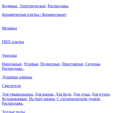
Водяные
,
Электрические
,
Распродажа
,
Керамическая плитка / Керамогранит
Мозаика
ПВХ плитка
Унитазы
Напольные
,
Угловые
,
Подвесные
,
Приставные
,
Сиденья
,
Распродажа
,
Душевые кабины
Смесители
Для умывальника
,
Для ванны
,
Для биде
,
Для душа
,
Для кухни
,
Встраиваемые
,
На борт ванны
,
C гигиеническим душем
,
Распродажа
,
Теплые полы