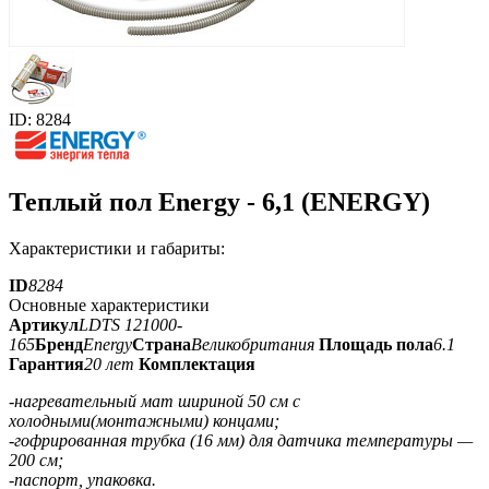
ID: 8284
Теплый пол Energy - 6,1 (ENERGY)
Характеристики и габариты:
ID
8284
Основные характеристики
Артикул
LDTS 121000-
165
Бренд
Energy
Страна
Великобритания
Площадь пола
6.1
Гарантия
20 лет
Комплектация
-нагревательный мат шириной 50 см с
холодными(монтажными) концами;
-гофрированная трубка (16 мм) для датчика температуры —
200 см;
-паспорт, упаковка.