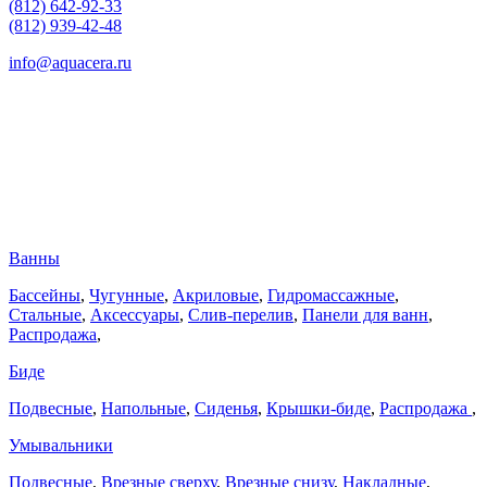
(812) 642-92-33
(812) 939-42-48
info@aquacera.ru
Ванны
Бассейны
,
Чугунные
,
Акриловые
,
Гидромассажные
,
Стальные
,
Аксессуары
,
Слив-перелив
,
Панели для ванн
,
Распродажа
,
Биде
Подвесные
,
Напольные
,
Сиденья
,
Крышки-биде
,
Распродажа
,
Умывальники
Подвесные
,
Врезные сверху
,
Врезные снизу
,
Накладные
,