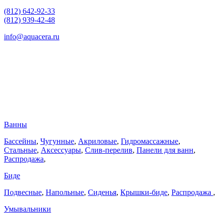
(812) 642-92-33
(812) 939-42-48
info@aquacera.ru
Ванны
Бассейны
,
Чугунные
,
Акриловые
,
Гидромассажные
,
Стальные
,
Аксессуары
,
Слив-перелив
,
Панели для ванн
,
Распродажа
,
Биде
Подвесные
,
Напольные
,
Сиденья
,
Крышки-биде
,
Распродажа
,
Умывальники