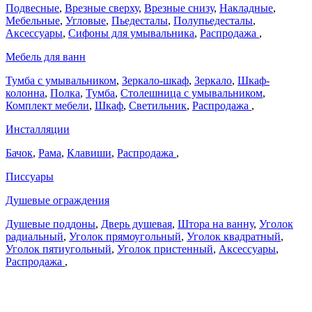
Подвесные
,
Врезные сверху
,
Врезные снизу
,
Накладные
,
Мебельные
,
Угловые
,
Пьедесталы
,
Полупьедесталы
,
Аксессуары
,
Сифоны для умывальника
,
Распродажа
,
Мебель для ванн
Тумба с умывальником
,
Зеркало-шкаф
,
Зеркало
,
Шкаф-
колонна
,
Полка
,
Тумба
,
Столешница с умывальником
,
Комплект мебели
,
Шкаф
,
Светильник
,
Распродажа
,
Инсталляции
Бачок
,
Рама
,
Клавиши
,
Распродажа
,
Писсуары
Душевые ограждения
Душевые поддоны
,
Дверь душевая
,
Штора на ванну
,
Уголок
радиальный
,
Уголок прямоугольный
,
Уголок квадратный
,
Уголок пятиугольный
,
Уголок пристенный
,
Аксессуары
,
Распродажа
,