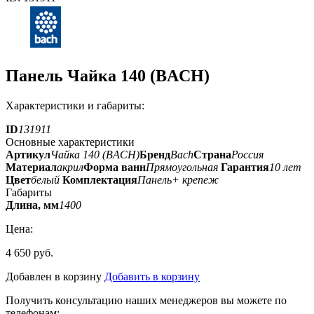
Панель Чайка 140 (BACH)
Характеристики и габариты:
ID
131911
Основные характеристики
Артикул
Чайка 140 (BACH)
Бренд
Bach
Страна
Россия
Материал
акрил
Форма ванн
Прямоугольная
Гарантия
10 лет
Цвет
белый
Комплектация
Панель+ крепеж
Габариты
Длина, мм
1400
Цена:
4 650 руб.
Добавлен в корзину
Добавить в корзину
Получить консультацию наших менеджеров вы можете по
телефонам: