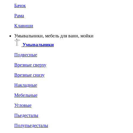
Бачок
Рама
Клавиши
Умывальники, мебель для ванн, мойки
Умывальники
Подвесные
Врезные сверху
Врезные снизу
Накладные
Мебельные
Угловые
Пьедесталы
Полупьедесталы