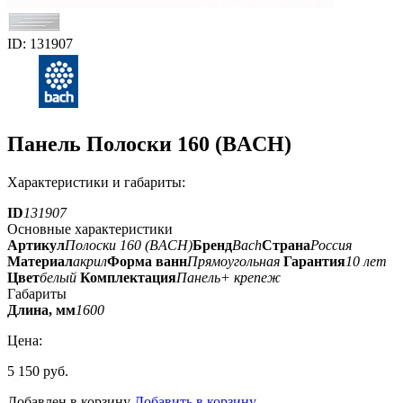
ID: 131907
Панель Полоски 160 (BACH)
Характеристики и габариты:
ID
131907
Основные характеристики
Артикул
Полоски 160 (BACH)
Бренд
Bach
Страна
Россия
Материал
акрил
Форма ванн
Прямоугольная
Гарантия
10 лет
Цвет
белый
Комплектация
Панель+ крепеж
Габариты
Длина, мм
1600
Цена:
5 150 руб.
Добавлен в корзину
Добавить в корзину