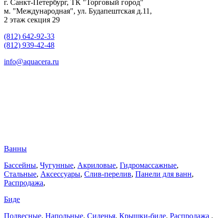
г. Санкт-Петербург, ТК "Торговый город"
м. "Международная", ул. Будапештская д.11,
2 этаж секция 29
(812) 642-92-33
(812) 939-42-48
info@aquacera.ru
Ванны
Бассейны
,
Чугунные
,
Акриловые
,
Гидромассажные
,
Стальные
,
Аксессуары
,
Слив-перелив
,
Панели для ванн
,
Распродажа
,
Биде
Подвесные
,
Напольные
,
Сиденья
,
Крышки-биде
,
Распродажа
,