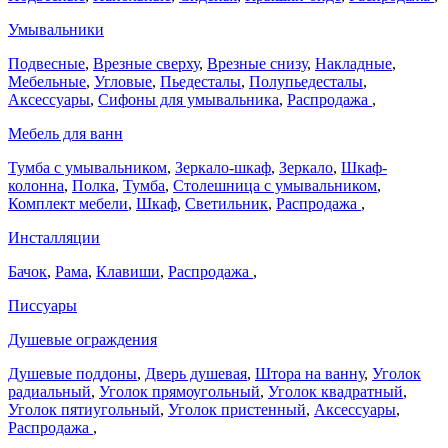
Умывальники
Подвесные
,
Врезные сверху
,
Врезные снизу
,
Накладные
,
Мебельные
,
Угловые
,
Пьедесталы
,
Полупьедесталы
,
Аксессуары
,
Сифоны для умывальника
,
Распродажа
,
Мебель для ванн
Тумба с умывальником
,
Зеркало-шкаф
,
Зеркало
,
Шкаф-
колонна
,
Полка
,
Тумба
,
Столешница с умывальником
,
Комплект мебели
,
Шкаф
,
Светильник
,
Распродажа
,
Инсталляции
Бачок
,
Рама
,
Клавиши
,
Распродажа
,
Писсуары
Душевые ограждения
Душевые поддоны
,
Дверь душевая
,
Штора на ванну
,
Уголок
радиальный
,
Уголок прямоугольный
,
Уголок квадратный
,
Уголок пятиугольный
,
Уголок пристенный
,
Аксессуары
,
Распродажа
,