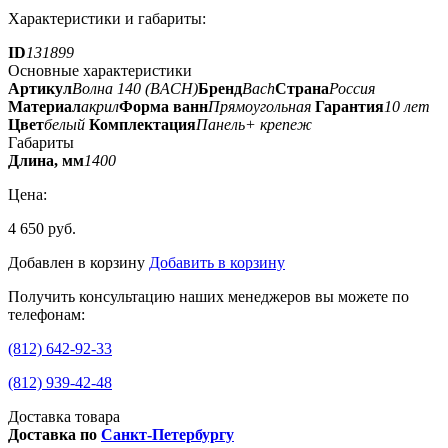
Характеристики и габариты:
ID
131899
Основные характеристики
Артикул
Волна 140 (BACH)
Бренд
Bach
Страна
Россия
Материал
акрил
Форма ванн
Прямоугольная
Гарантия
10 лет
Цвет
белый
Комплектация
Панель+ крепеж
Габариты
Длина, мм
1400
Цена:
4 650 руб.
Добавлен в корзину
Добавить в корзину
Получить консультацию наших менеджеров вы можете по
телефонам:
(812) 642-92-33
(812) 939-42-48
Доставка товара
Доставка по
Санкт-Петербургу