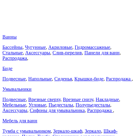
Ванны
Бассейны
,
Чугунные
,
Акриловые
,
Гидромассажные
,
Стальные
,
Аксессуары
,
Слив-перелив
,
Панели для ванн
,
Распродажа
,
Биде
Подвесные
,
Напольные
,
Сиденья
,
Крышки-биде
,
Распродажа
,
Умывальники
Подвесные
,
Врезные сверху
,
Врезные снизу
,
Накладные
,
Мебельные
,
Угловые
,
Пьедесталы
,
Полупьедесталы
,
Аксессуары
,
Сифоны для умывальника
,
Распродажа
,
Мебель для ванн
Тумба с умывальником
,
Зеркало-шкаф
,
Зеркало
,
Шкаф-