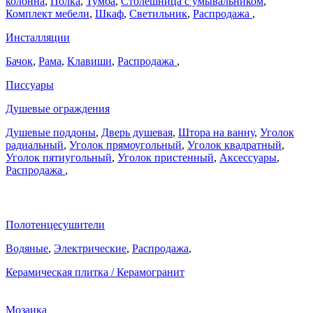
колонна
,
Полка
,
Тумба
,
Столешница с умывальником
,
Комплект мебели
,
Шкаф
,
Светильник
,
Распродажа
,
Инсталляции
Бачок
,
Рама
,
Клавиши
,
Распродажа
,
Писсуары
Душевые ограждения
Душевые поддоны
,
Дверь душевая
,
Штора на ванну
,
Уголок
радиальный
,
Уголок прямоугольный
,
Уголок квадратный
,
Уголок пятиугольный
,
Уголок пристенный
,
Аксессуары
,
Распродажа
,
Полотенцесушители
Водяные
,
Электрические
,
Распродажа
,
Керамическая плитка / Керамогранит
Мозаика