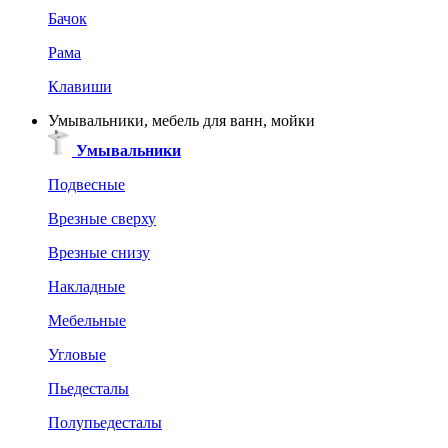
Бачок
Рама
Клавиши
Умывальники, мебель для ванн, мойки
Умывальники
Подвесные
Врезные сверху
Врезные снизу
Накладные
Мебельные
Угловые
Пьедесталы
Полупьедесталы