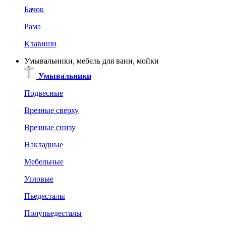
Бачок
Рама
Клавиши
Умывальники, мебель для ванн, мойки
Умывальники
Подвесные
Врезные сверху
Врезные снизу
Накладные
Мебельные
Угловые
Пьедесталы
Полупьедесталы