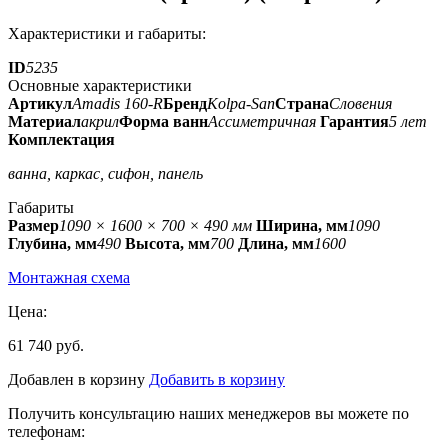
Характеристики и габариты:
ID
5235
Основные характеристики
Артикул
Amadis 160-R
Бренд
Kolpa-San
Страна
Словения
Материал
акрил
Форма ванн
Ассиметричная
Гарантия
5 лет
Комплектация
ванна, каркас, сифон, панель
Габариты
Размер
1090 × 1600 × 700 × 490 мм
Ширина, мм
1090
Глубина, мм
490
Высота, мм
700
Длина, мм
1600
Монтажная схема
Цена:
61 740 руб.
Добавлен в корзину
Добавить в корзину
Получить консультацию наших менеджеров вы можете по
телефонам: