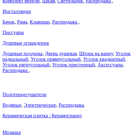
Комплект мебели
,
Шкаф
,
Светильник
,
Распродажа
,
Инсталляции
Бачок
,
Рама
,
Клавиши
,
Распродажа
,
Писсуары
Душевые ограждения
Душевые поддоны
,
Дверь душевая
,
Штора на ванну
,
Уголок
радиальный
,
Уголок прямоугольный
,
Уголок квадратный
,
Уголок пятиугольный
,
Уголок пристенный
,
Аксессуары
,
Распродажа
,
Полотенцесушители
Водяные
,
Электрические
,
Распродажа
,
Керамическая плитка / Керамогранит
Мозаика