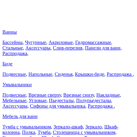
Ванны
Бассейны
,
Чугунные
,
Акриловые
,
Гидромассажные
,
Стальные
,
Аксессуары
,
Слив-перелив
,
Панели для ванн
,
Распродажа
,
Биде
Подвесные
,
Напольные
,
Сиденья
,
Крышки-биде
,
Распродажа
,
Умывальники
Подвесные
,
Врезные сверху
,
Врезные снизу
,
Накладные
,
Мебельные
,
Угловые
,
Пьедесталы
,
Полупьедесталы
,
Аксессуары
,
Сифоны для умывальника
,
Распродажа
,
Мебель для ванн
Тумба с умывальником
,
Зеркало-шкаф
,
Зеркало
,
Шкаф-
колонна
,
Полка
,
Тумба
,
Столешница с умывальником
,