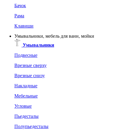
Бачок
Рама
Клавиши
Умывальники, мебель для ванн, мойки
Умывальники
Подвесные
Врезные сверху
Врезные снизу
Накладные
Мебельные
Угловые
Пьедесталы
Полупьедесталы