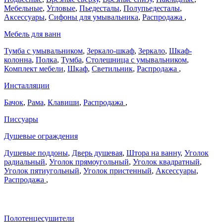
Мебельные
,
Угловые
,
Пьедесталы
,
Полупьедесталы
,
Аксессуары
,
Сифоны для умывальника
,
Распродажа
,
Мебель для ванн
Тумба с умывальником
,
Зеркало-шкаф
,
Зеркало
,
Шкаф-
колонна
,
Полка
,
Тумба
,
Столешница с умывальником
,
Комплект мебели
,
Шкаф
,
Светильник
,
Распродажа
,
Инсталляции
Бачок
,
Рама
,
Клавиши
,
Распродажа
,
Писсуары
Душевые ограждения
Душевые поддоны
,
Дверь душевая
,
Штора на ванну
,
Уголок
радиальный
,
Уголок прямоугольный
,
Уголок квадратный
,
Уголок пятиугольный
,
Уголок пристенный
,
Аксессуары
,
Распродажа
,
Полотенцесушители