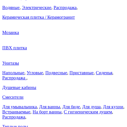
Водяные
,
Электрические
,
Распродажа
,
Керамическая плитка / Керамогранит
Мозаика
ПВХ плитка
Унитазы
Напольные
,
Угловые
,
Подвесные
,
Приставные
,
Сиденья
,
Распродажа
,
Душевые кабины
Смесители
Для умывальника
,
Для ванны
,
Для биде
,
Для душа
,
Для кухни
,
Встраиваемые
,
На борт ванны
,
C гигиеническим душем
,
Распродажа
,
Теплые полы