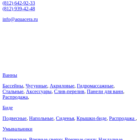
(812) 642-92-33
(812) 939-42-48
info@aquacera.ru
Ванны
Бассейны
,
Чугунные
,
Акриловые
,
Гидромассажные
,
Стальные
,
Аксессуары
,
Слив-перелив
,
Панели для ванн
,
Распродажа
,
Биде
Подвесные
,
Напольные
,
Сиденья
,
Крышки-биде
,
Распродажа
,
Умывальники
Подвесные
,
Врезные сверху
,
Врезные снизу
,
Накладные
,