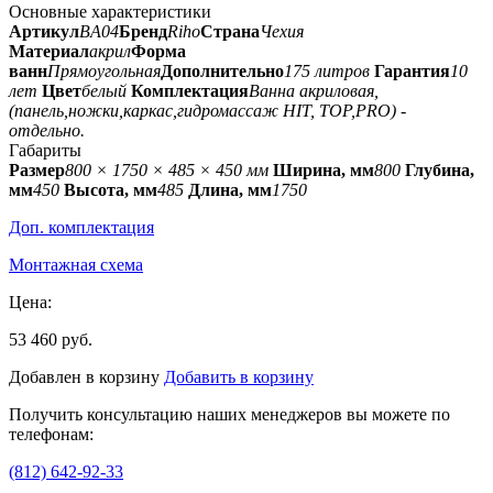
Основные характеристики
Артикул
BA04
Бренд
Riho
Страна
Чехия
Материал
акрил
Форма
ванн
Прямоугольная
Дополнительно
175 литров
Гарантия
10
лет
Цвет
белый
Комплектация
Ванна акриловая,
(панель,ножки,каркас,гидромассаж HIT, TOP,PRO) -
отдельно.
Габариты
Размер
800 × 1750 × 485 × 450 мм
Ширина, мм
800
Глубина,
мм
450
Высота, мм
485
Длина, мм
1750
Доп. комплектация
Монтажная схема
Цена:
53 460 руб.
Добавлен в корзину
Добавить в корзину
Получить консультацию наших менеджеров вы можете по
телефонам:
(812) 642-92-33