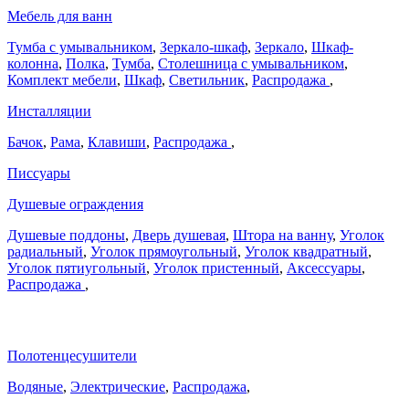
Мебель для ванн
Тумба с умывальником
,
Зеркало-шкаф
,
Зеркало
,
Шкаф-
колонна
,
Полка
,
Тумба
,
Столешница с умывальником
,
Комплект мебели
,
Шкаф
,
Светильник
,
Распродажа
,
Инсталляции
Бачок
,
Рама
,
Клавиши
,
Распродажа
,
Писсуары
Душевые ограждения
Душевые поддоны
,
Дверь душевая
,
Штора на ванну
,
Уголок
радиальный
,
Уголок прямоугольный
,
Уголок квадратный
,
Уголок пятиугольный
,
Уголок пристенный
,
Аксессуары
,
Распродажа
,
Полотенцесушители
Водяные
,
Электрические
,
Распродажа
,