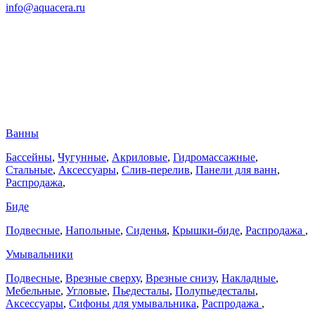
info@aquacera.ru
Ванны
Бассейны
,
Чугунные
,
Акриловые
,
Гидромассажные
,
Стальные
,
Аксессуары
,
Слив-перелив
,
Панели для ванн
,
Распродажа
,
Биде
Подвесные
,
Напольные
,
Сиденья
,
Крышки-биде
,
Распродажа
,
Умывальники
Подвесные
,
Врезные сверху
,
Врезные снизу
,
Накладные
,
Мебельные
,
Угловые
,
Пьедесталы
,
Полупьедесталы
,
Аксессуары
,
Сифоны для умывальника
,
Распродажа
,