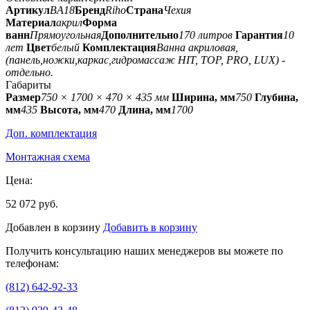
Артикул
BA18
Бренд
Riho
Страна
Чехия
Материал
акрил
Форма
ванн
Прямоугольная
Дополнительно
170 литров
Гарантия
10
лет
Цвет
белый
Комплектация
Ванна акриловая,
(панель,ножки,каркас,гидромассаж HIT, TOP, PRO, LUX) -
отдельно.
Габариты
Размер
750 × 1700 × 470 × 435 мм
Ширина, мм
750
Глубина,
мм
435
Высота, мм
470
Длина, мм
1700
Доп. комплектация
Монтажная схема
Цена:
52 072 руб.
Добавлен в корзину
Добавить в корзину
Получить консультацию наших менеджеров вы можете по
телефонам:
(812) 642-92-33