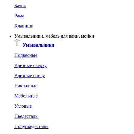
Бачок
Рама
Клавиши
Умывальники, мебель для ванн, мойки
Умывальники
Подвесные
Врезные сверху
Врезные снизу
Накладные
Мебельные
Угловые
Пьедесталы
Полупьедесталы