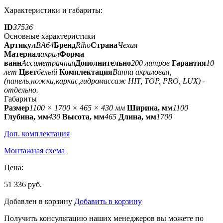
Характеристики и габариты:
ID
37536
Основные характеристики
Артикул
BA64
Бренд
Riho
Страна
Чехия
Материал
акрил
Форма
ванн
Ассиметричная
Дополнительно
200 литров
Гарантия
10
лет
Цвет
белый
Комплектация
Ванна акриловая,
(панель,ножки,каркас,гидромассаж HIT, TOP, PRO, LUX) -
отдельно.
Габариты
Размер
1100 × 1700 × 465 × 430 мм
Ширина, мм
1100
Глубина, мм
430
Высота, мм
465
Длина, мм
1700
Доп. комплектация
Монтажная схема
Цена:
51 336 руб.
Добавлен в корзину
Добавить в корзину
Получить консультацию наших менеджеров вы можете по