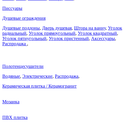
Писсуары
Душевые ограждения
Душевые поддоны
,
Дверь душевая
,
Штора на ванну
,
Уголок
радиальный
,
Уголок прямоугольный
,
Уголок квадратный
,
Уголок пятиугольный
,
Уголок пристенный
,
Аксессуары
,
Распродажа
,
Полотенцесушители
Водяные
,
Электрические
,
Распродажа
,
Керамическая плитка / Керамогранит
Мозаика
ПВХ плитка