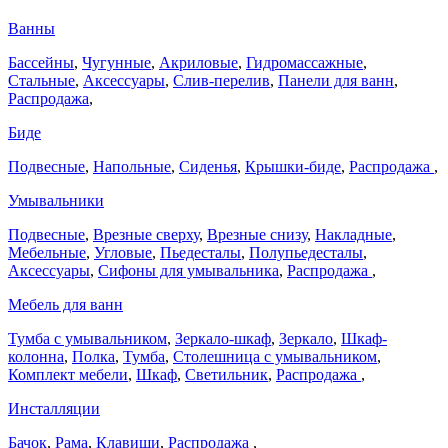
Ванны
Бассейны
,
Чугунные
,
Акриловые
,
Гидромассажные
,
Стальные
,
Аксессуары
,
Слив-перелив
,
Панели для ванн
,
Распродажа
,
Биде
Подвесные
,
Напольные
,
Сиденья
,
Крышки-биде
,
Распродажа
,
Умывальники
Подвесные
,
Врезные сверху
,
Врезные снизу
,
Накладные
,
Мебельные
,
Угловые
,
Пьедесталы
,
Полупьедесталы
,
Аксессуары
,
Сифоны для умывальника
,
Распродажа
,
Мебель для ванн
Тумба с умывальником
,
Зеркало-шкаф
,
Зеркало
,
Шкаф-
колонна
,
Полка
,
Тумба
,
Столешница с умывальником
,
Комплект мебели
,
Шкаф
,
Светильник
,
Распродажа
,
Инсталляции
Бачок
,
Рама
,
Клавиши
,
Распродажа
,