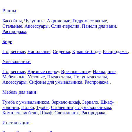
Ванны
Бассейны
,
Чугунные
,
Акриловые
,
Гидромассажные
,
Стальные
,
Аксессуары
,
Слив-перелив
,
Панели для ванн
,
Распродажа
,
Биде
Подвесные
,
Напольные
,
Сиденья
,
Крышки-биде
,
Распродажа
,
Умывальники
Подвесные
,
Врезные сверху
,
Врезные снизу
,
Накладные
,
Мебельные
,
Угловые
,
Пьедесталы
,
Полупьедесталы
,
Аксессуары
,
Сифоны для умывальника
,
Распродажа
,
Мебель для ванн
Тумба с умывальником
,
Зеркало-шкаф
,
Зеркало
,
Шкаф-
колонна
,
Полка
,
Тумба
,
Столешница с умывальником
,
Комплект мебели
,
Шкаф
,
Светильник
,
Распродажа
,
Инсталляции