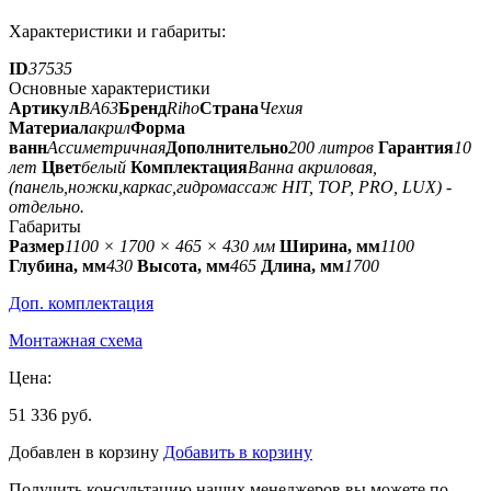
Характеристики и габариты:
ID
37535
Основные характеристики
Артикул
BA63
Бренд
Riho
Страна
Чехия
Материал
акрил
Форма
ванн
Ассиметричная
Дополнительно
200 литров
Гарантия
10
лет
Цвет
белый
Комплектация
Ванна акриловая,
(панель,ножки,каркас,гидромассаж HIT, TOP, PRO, LUX) -
отдельно.
Габариты
Размер
1100 × 1700 × 465 × 430 мм
Ширина, мм
1100
Глубина, мм
430
Высота, мм
465
Длина, мм
1700
Доп. комплектация
Монтажная схема
Цена:
51 336 руб.
Добавлен в корзину
Добавить в корзину
Получить консультацию наших менеджеров вы можете по