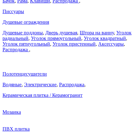
Бачок
,
Рама
,
Клавиши
,
Распродажа
,
Писсуары
Душевые ограждения
Душевые поддоны
,
Дверь душевая
,
Штора на ванну
,
Уголок
радиальный
,
Уголок прямоугольный
,
Уголок квадратный
,
Уголок пятиугольный
,
Уголок пристенный
,
Аксессуары
,
Распродажа
,
Полотенцесушители
Водяные
,
Электрические
,
Распродажа
,
Керамическая плитка / Керамогранит
Мозаика
ПВХ плитка