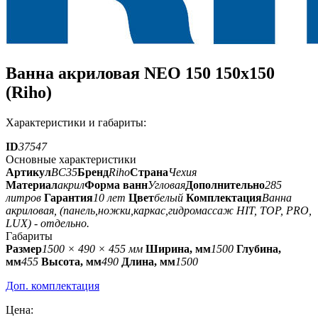
Ванна акриловая NEO 150 150x150
(Riho)
Характеристики и габариты:
ID
37547
Основные характеристики
Артикул
BC35
Бренд
Riho
Страна
Чехия
Материал
акрил
Форма ванн
Угловая
Дополнительно
285
литров
Гарантия
10 лет
Цвет
белый
Комплектация
Ванна
акриловая, (панель,ножки,каркас,гидромассаж HIT, TOP, PRO,
LUX) - отдельно.
Габариты
Размер
1500 × 490 × 455 мм
Ширина, мм
1500
Глубина,
мм
455
Высота, мм
490
Длина, мм
1500
Доп. комплектация
Цена: