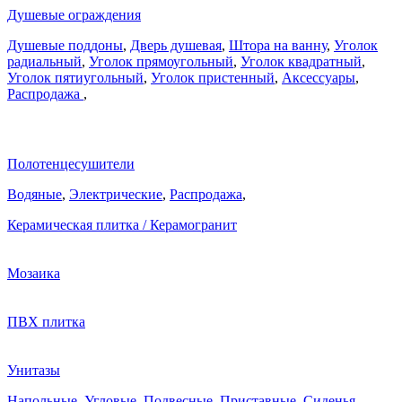
Душевые ограждения
Душевые поддоны
,
Дверь душевая
,
Штора на ванну
,
Уголок
радиальный
,
Уголок прямоугольный
,
Уголок квадратный
,
Уголок пятиугольный
,
Уголок пристенный
,
Аксессуары
,
Распродажа
,
Полотенцесушители
Водяные
,
Электрические
,
Распродажа
,
Керамическая плитка / Керамогранит
Мозаика
ПВХ плитка
Унитазы
Напольные
,
Угловые
,
Подвесные
,
Приставные
,
Сиденья
,