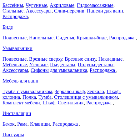
Бассейны
,
Чугунные
,
Акриловые
,
Гидромассажные
,
Стальные
,
Аксессуары
,
Слив-перелив
,
Панели для ванн
,
Распродажа
,
Биде
Подвесные
,
Напольные
,
Сиденья
,
Крышки-биде
,
Распродажа
,
Умывальники
Подвесные
,
Врезные сверху
,
Врезные снизу
,
Накладные
,
Мебельные
,
Угловые
,
Пьедесталы
,
Полупьедесталы
,
Аксессуары
,
Сифоны для умывальника
,
Распродажа
,
Мебель для ванн
Тумба с умывальником
,
Зеркало-шкаф
,
Зеркало
,
Шкаф-
колонна
,
Полка
,
Тумба
,
Столешница с умывальником
,
Комплект мебели
,
Шкаф
,
Светильник
,
Распродажа
,
Инсталляции
Бачок
,
Рама
,
Клавиши
,
Распродажа
,
Писсуары