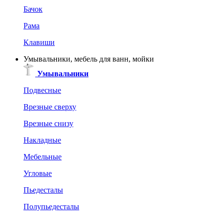
Бачок
Рама
Клавиши
Умывальники, мебель для ванн, мойки
Умывальники
Подвесные
Врезные сверху
Врезные снизу
Накладные
Мебельные
Угловые
Пьедесталы
Полупьедесталы