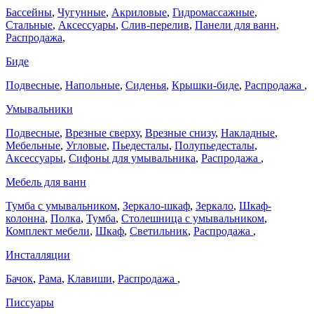
Бассейны
,
Чугунные
,
Акриловые
,
Гидромассажные
,
Стальные
,
Аксессуары
,
Слив-перелив
,
Панели для ванн
,
Распродажа
,
Биде
Подвесные
,
Напольные
,
Сиденья
,
Крышки-биде
,
Распродажа
,
Умывальники
Подвесные
,
Врезные сверху
,
Врезные снизу
,
Накладные
,
Мебельные
,
Угловые
,
Пьедесталы
,
Полупьедесталы
,
Аксессуары
,
Сифоны для умывальника
,
Распродажа
,
Мебель для ванн
Тумба с умывальником
,
Зеркало-шкаф
,
Зеркало
,
Шкаф-
колонна
,
Полка
,
Тумба
,
Столешница с умывальником
,
Комплект мебели
,
Шкаф
,
Светильник
,
Распродажа
,
Инсталляции
Бачок
,
Рама
,
Клавиши
,
Распродажа
,
Писсуары