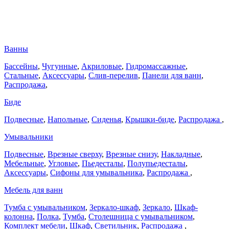
Ванны
Бассейны
,
Чугунные
,
Акриловые
,
Гидромассажные
,
Стальные
,
Аксессуары
,
Слив-перелив
,
Панели для ванн
,
Распродажа
,
Биде
Подвесные
,
Напольные
,
Сиденья
,
Крышки-биде
,
Распродажа
,
Умывальники
Подвесные
,
Врезные сверху
,
Врезные снизу
,
Накладные
,
Мебельные
,
Угловые
,
Пьедесталы
,
Полупьедесталы
,
Аксессуары
,
Сифоны для умывальника
,
Распродажа
,
Мебель для ванн
Тумба с умывальником
,
Зеркало-шкаф
,
Зеркало
,
Шкаф-
колонна
,
Полка
,
Тумба
,
Столешница с умывальником
,
Комплект мебели
,
Шкаф
,
Светильник
,
Распродажа
,