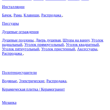
Инсталляции
Бачок
,
Рама
,
Клавиши
,
Распродажа
,
Писсуары
Душевые ограждения
Душевые поддоны
,
Дверь душевая
,
Штора на ванну
,
Уголок
радиальный
,
Уголок прямоугольный
,
Уголок квадратный
,
Уголок пятиугольный
,
Уголок пристенный
,
Аксессуары
,
Распродажа
,
Полотенцесушители
Водяные
,
Электрические
,
Распродажа
,
Керамическая плитка / Керамогранит
Мозаика