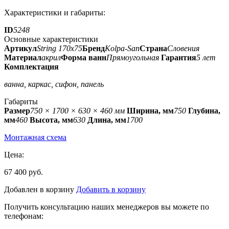
Характеристики и габариты:
ID
5248
Основные характеристики
Артикул
String 170x75
Бренд
Kolpa-San
Страна
Словения
Материал
акрил
Форма ванн
Прямоугольная
Гарантия
5 лет
Комплектация
ванна, каркас, сифон, панель
Габариты
Размер
750 × 1700 × 630 × 460 мм
Ширина, мм
750
Глубина,
мм
460
Высота, мм
630
Длина, мм
1700
Монтажная схема
Цена:
67 400 руб.
Добавлен в корзину
Добавить в корзину
Получить консультацию наших менеджеров вы можете по
телефонам: