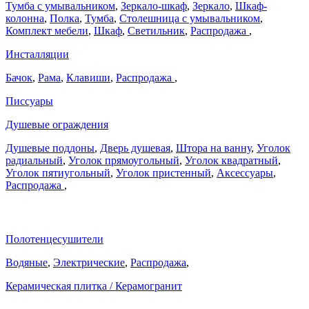
Тумба с умывальником
,
Зеркало-шкаф
,
Зеркало
,
Шкаф-
колонна
,
Полка
,
Тумба
,
Столешница с умывальником
,
Комплект мебели
,
Шкаф
,
Светильник
,
Распродажа
,
Инсталляции
Бачок
,
Рама
,
Клавиши
,
Распродажа
,
Писсуары
Душевые ограждения
Душевые поддоны
,
Дверь душевая
,
Штора на ванну
,
Уголок
радиальный
,
Уголок прямоугольный
,
Уголок квадратный
,
Уголок пятиугольный
,
Уголок пристенный
,
Аксессуары
,
Распродажа
,
Полотенцесушители
Водяные
,
Электрические
,
Распродажа
,
Керамическая плитка / Керамогранит