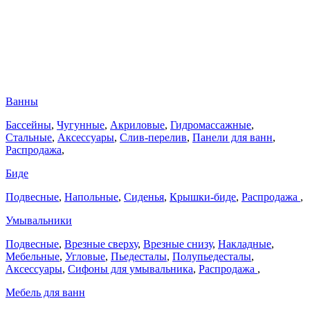
Ванны
Бассейны
,
Чугунные
,
Акриловые
,
Гидромассажные
,
Стальные
,
Аксессуары
,
Слив-перелив
,
Панели для ванн
,
Распродажа
,
Биде
Подвесные
,
Напольные
,
Сиденья
,
Крышки-биде
,
Распродажа
,
Умывальники
Подвесные
,
Врезные сверху
,
Врезные снизу
,
Накладные
,
Мебельные
,
Угловые
,
Пьедесталы
,
Полупьедесталы
,
Аксессуары
,
Сифоны для умывальника
,
Распродажа
,
Мебель для ванн