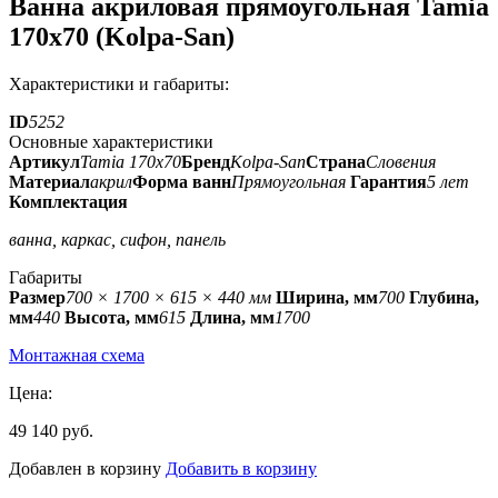
Ванна акриловая прямоугольная Tamia
170x70 (Kolpa-San)
Характеристики и габариты:
ID
5252
Основные характеристики
Артикул
Tamia 170x70
Бренд
Kolpa-San
Страна
Словения
Материал
акрил
Форма ванн
Прямоугольная
Гарантия
5 лет
Комплектация
ванна, каркас, сифон, панель
Габариты
Размер
700 × 1700 × 615 × 440 мм
Ширина, мм
700
Глубина,
мм
440
Высота, мм
615
Длина, мм
1700
Монтажная схема
Цена:
49 140 руб.
Добавлен в корзину
Добавить в корзину