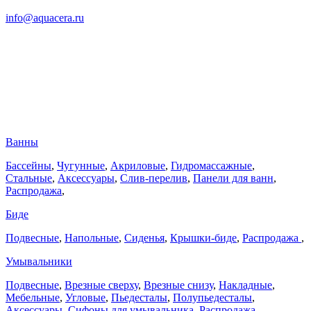
info@aquacera.ru
Ванны
Бассейны
,
Чугунные
,
Акриловые
,
Гидромассажные
,
Стальные
,
Аксессуары
,
Слив-перелив
,
Панели для ванн
,
Распродажа
,
Биде
Подвесные
,
Напольные
,
Сиденья
,
Крышки-биде
,
Распродажа
,
Умывальники
Подвесные
,
Врезные сверху
,
Врезные снизу
,
Накладные
,
Мебельные
,
Угловые
,
Пьедесталы
,
Полупьедесталы
,
Аксессуары
,
Сифоны для умывальника
,
Распродажа
,