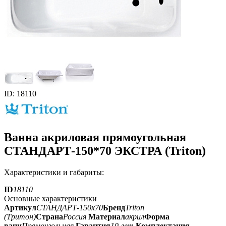
ID: 18110
Ванна акриловая прямоугольная
СТАНДАРТ-150*70 ЭКСТРА (Triton)
Характеристики и габариты:
ID
18110
Основные характеристики
Артикул
СТАНДАРТ-150х70
Бренд
Triton
(Тритон)
Страна
Россия
Материал
акрил
Форма
ванн
Прямоугольная
Гарантия
10 лет
Комплектация