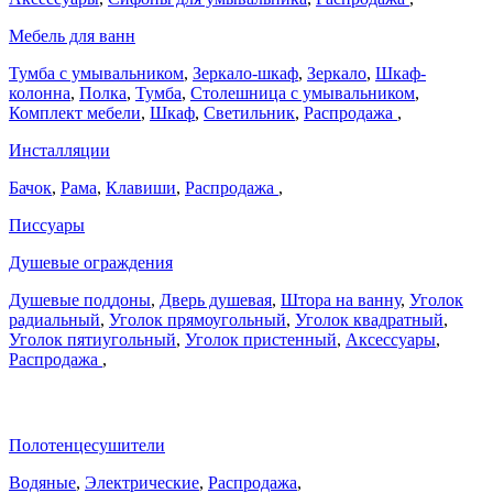
Мебель для ванн
Тумба с умывальником
,
Зеркало-шкаф
,
Зеркало
,
Шкаф-
колонна
,
Полка
,
Тумба
,
Столешница с умывальником
,
Комплект мебели
,
Шкаф
,
Светильник
,
Распродажа
,
Инсталляции
Бачок
,
Рама
,
Клавиши
,
Распродажа
,
Писсуары
Душевые ограждения
Душевые поддоны
,
Дверь душевая
,
Штора на ванну
,
Уголок
радиальный
,
Уголок прямоугольный
,
Уголок квадратный
,
Уголок пятиугольный
,
Уголок пристенный
,
Аксессуары
,
Распродажа
,
Полотенцесушители
Водяные
,
Электрические
,
Распродажа
,