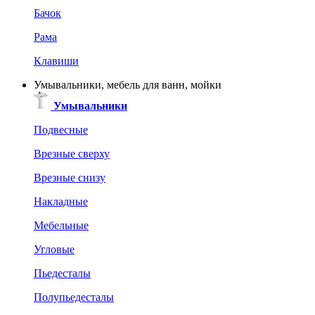
Бачок
Рама
Клавиши
Умывальники, мебель для ванн, мойки
Умывальники
Подвесные
Врезные сверху
Врезные снизу
Накладные
Мебельные
Угловые
Пьедесталы
Полупьедесталы