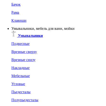
Бачок
Рама
Клавиши
Умывальники, мебель для ванн, мойки
Умывальники
Подвесные
Врезные сверху
Врезные снизу
Накладные
Мебельные
Угловые
Пьедесталы
Полупьедесталы