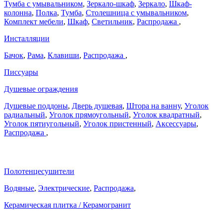
Тумба с умывальником
,
Зеркало-шкаф
,
Зеркало
,
Шкаф-
колонна
,
Полка
,
Тумба
,
Столешница с умывальником
,
Комплект мебели
,
Шкаф
,
Светильник
,
Распродажа
,
Инсталляции
Бачок
,
Рама
,
Клавиши
,
Распродажа
,
Писсуары
Душевые ограждения
Душевые поддоны
,
Дверь душевая
,
Штора на ванну
,
Уголок
радиальный
,
Уголок прямоугольный
,
Уголок квадратный
,
Уголок пятиугольный
,
Уголок пристенный
,
Аксессуары
,
Распродажа
,
Полотенцесушители
Водяные
,
Электрические
,
Распродажа
,
Керамическая плитка / Керамогранит