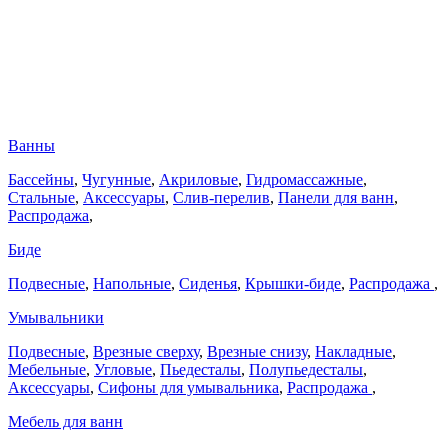
Ванны
Бассейны
,
Чугунные
,
Акриловые
,
Гидромассажные
,
Стальные
,
Аксессуары
,
Слив-перелив
,
Панели для ванн
,
Распродажа
,
Биде
Подвесные
,
Напольные
,
Сиденья
,
Крышки-биде
,
Распродажа
,
Умывальники
Подвесные
,
Врезные сверху
,
Врезные снизу
,
Накладные
,
Мебельные
,
Угловые
,
Пьедесталы
,
Полупьедесталы
,
Аксессуары
,
Сифоны для умывальника
,
Распродажа
,
Мебель для ванн