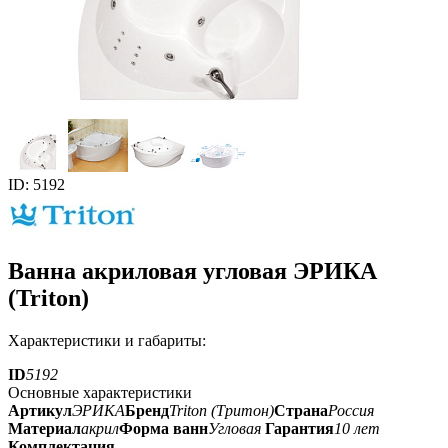
ID: 5192
Ванна акриловая угловая ЭРИКА
(Triton)
Характеристики и габариты:
ID
5192
Основные характеристики
Артикул
ЭРИКА
Бренд
Triton (Тритон)
Страна
Россия
Материал
акрил
Форма ванн
Угловая
Гарантия
10 лет
Комплектация