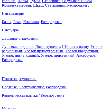
колонна
,
Полка
,
Тумба
,
Столешница с умывальником
,
Комплект мебели
,
Шкаф
,
Светильник
,
Распродажа
,
Инсталляции
Бачок
,
Рама
,
Клавиши
,
Распродажа
,
Писсуары
Душевые ограждения
Душевые поддоны
,
Дверь душевая
,
Штора на ванну
,
Уголок
радиальный
,
Уголок прямоугольный
,
Уголок квадратный
,
Уголок пятиугольный
,
Уголок пристенный
,
Аксессуары
,
Распродажа
,
Полотенцесушители
Водяные
,
Электрические
,
Распродажа
,
Керамическая плитка / Керамогранит
Мозаика