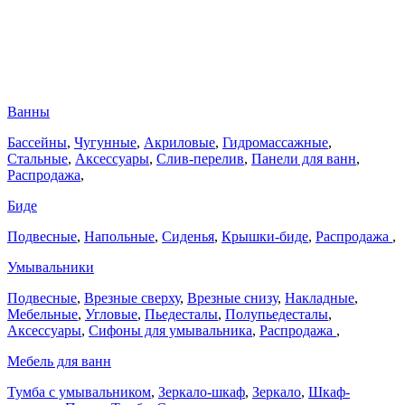
Ванны
Бассейны
,
Чугунные
,
Акриловые
,
Гидромассажные
,
Стальные
,
Аксессуары
,
Слив-перелив
,
Панели для ванн
,
Распродажа
,
Биде
Подвесные
,
Напольные
,
Сиденья
,
Крышки-биде
,
Распродажа
,
Умывальники
Подвесные
,
Врезные сверху
,
Врезные снизу
,
Накладные
,
Мебельные
,
Угловые
,
Пьедесталы
,
Полупьедесталы
,
Аксессуары
,
Сифоны для умывальника
,
Распродажа
,
Мебель для ванн
Тумба с умывальником
,
Зеркало-шкаф
,
Зеркало
,
Шкаф-