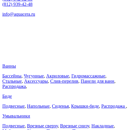
(812) 939-42-48
info@aquacera.ru
Ванны
Бассейны
,
Чугунные
,
Акриловые
,
Гидромассажные
,
Стальные
,
Аксессуары
,
Слив-перелив
,
Панели для ванн
,
Распродажа
,
Биде
Подвесные
,
Напольные
,
Сиденья
,
Крышки-биде
,
Распродажа
,
Умывальники
Подвесные
,
Врезные сверху
,
Врезные снизу
,
Накладные
,