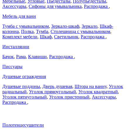
Мебельные
,
Угловые
,
Пьедесталы
,
Полупьедесталы
,
Аксессуары
,
Сифоны для умывальника
,
Распродажа
,
Мебель для ванн
Тумба с умывальником
,
Зеркало-шкаф
,
Зеркало
,
Шкаф-
колонна
,
Полка
,
Тумба
,
Столешница с умывальником
,
Комплект мебели
,
Шкаф
,
Светильник
,
Распродажа
,
Инсталляции
Бачок
,
Рама
,
Клавиши
,
Распродажа
,
Писсуары
Душевые ограждения
Душевые поддоны
,
Дверь душевая
,
Штора на ванну
,
Уголок
радиальный
,
Уголок прямоугольный
,
Уголок квадратный
,
Уголок пятиугольный
,
Уголок пристенный
,
Аксессуары
,
Распродажа
,
Полотенцесушители