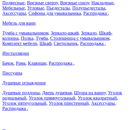
Подвесные
,
Врезные сверху
,
Врезные снизу
,
Накладные
,
Мебельные
,
Угловые
,
Пьедесталы
,
Полупьедесталы
,
Аксессуары
,
Сифоны для умывальника
,
Распродажа
,
Мебель для ванн
Тумба с умывальником
,
Зеркало-шкаф
,
Зеркало
,
Шкаф-
колонна
,
Полка
,
Тумба
,
Столешница с умывальником
,
Комплект мебели
,
Шкаф
,
Светильник
,
Распродажа
,
Инсталляции
Бачок
,
Рама
,
Клавиши
,
Распродажа
,
Писсуары
Душевые ограждения
Душевые поддоны
,
Дверь душевая
,
Штора на ванну
,
Уголок
радиальный
,
Уголок прямоугольный
,
Уголок квадратный
,
Уголок пятиугольный
,
Уголок пристенный
,
Аксессуары
,
Распродажа
,