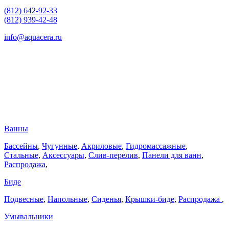
(812) 642-92-33
(812) 939-42-48
info@aquacera.ru
Ванны
Бассейны
,
Чугунные
,
Акриловые
,
Гидромассажные
,
Стальные
,
Аксессуары
,
Слив-перелив
,
Панели для ванн
,
Распродажа
,
Биде
Подвесные
,
Напольные
,
Сиденья
,
Крышки-биде
,
Распродажа
,
Умывальники