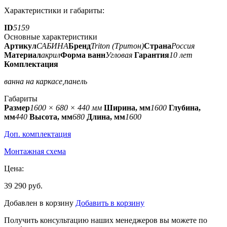
Характеристики и габариты:
ID
5159
Основные характеристики
Артикул
САБИНА
Бренд
Triton (Тритон)
Страна
Россия
Материал
акрил
Форма ванн
Угловая
Гарантия
10 лет
Комплектация
ванна на каркасе,панель
Габариты
Размер
1600 × 680 × 440 мм
Ширина, мм
1600
Глубина,
мм
440
Высота, мм
680
Длина, мм
1600
Доп. комплектация
Монтажная схема
Цена:
39 290 руб.
Добавлен в корзину
Добавить в корзину
Получить консультацию наших менеджеров вы можете по