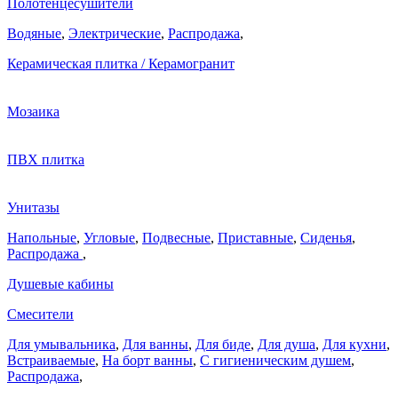
Полотенцесушители
Водяные
,
Электрические
,
Распродажа
,
Керамическая плитка / Керамогранит
Мозаика
ПВХ плитка
Унитазы
Напольные
,
Угловые
,
Подвесные
,
Приставные
,
Сиденья
,
Распродажа
,
Душевые кабины
Смесители
Для умывальника
,
Для ванны
,
Для биде
,
Для душа
,
Для кухни
,
Встраиваемые
,
На борт ванны
,
C гигиеническим душем
,
Распродажа
,