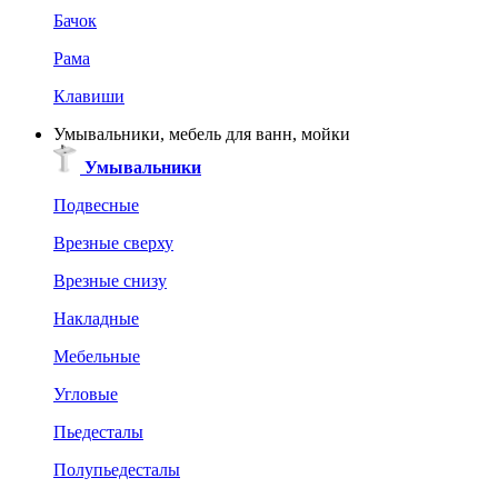
Бачок
Рама
Клавиши
Умывальники, мебель для ванн, мойки
Умывальники
Подвесные
Врезные сверху
Врезные снизу
Накладные
Мебельные
Угловые
Пьедесталы
Полупьедесталы