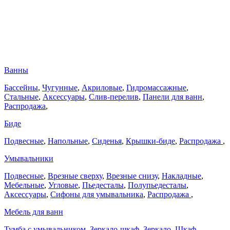
Ванны
Бассейны
,
Чугунные
,
Акриловые
,
Гидромассажные
,
Стальные
,
Аксессуары
,
Слив-перелив
,
Панели для ванн
,
Распродажа
,
Биде
Подвесные
,
Напольные
,
Сиденья
,
Крышки-биде
,
Распродажа
,
Умывальники
Подвесные
,
Врезные сверху
,
Врезные снизу
,
Накладные
,
Мебельные
,
Угловые
,
Пьедесталы
,
Полупьедесталы
,
Аксессуары
,
Сифоны для умывальника
,
Распродажа
,
Мебель для ванн
Тумба с умывальником
,
Зеркало-шкаф
,
Зеркало
,
Шкаф-