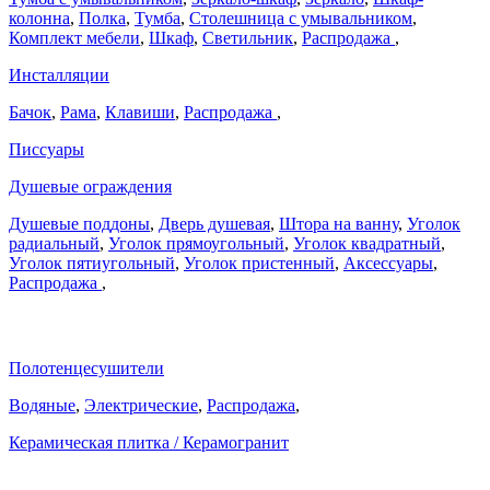
колонна
,
Полка
,
Тумба
,
Столешница с умывальником
,
Комплект мебели
,
Шкаф
,
Светильник
,
Распродажа
,
Инсталляции
Бачок
,
Рама
,
Клавиши
,
Распродажа
,
Писсуары
Душевые ограждения
Душевые поддоны
,
Дверь душевая
,
Штора на ванну
,
Уголок
радиальный
,
Уголок прямоугольный
,
Уголок квадратный
,
Уголок пятиугольный
,
Уголок пристенный
,
Аксессуары
,
Распродажа
,
Полотенцесушители
Водяные
,
Электрические
,
Распродажа
,
Керамическая плитка / Керамогранит